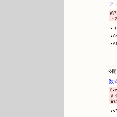
ア
約
ァ
•
•C
•A
公開日
数
E
ま
合
•V