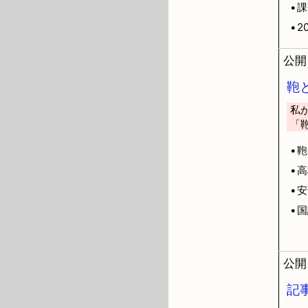
•
•2
公開日
鞄
私
「
•鞄
•
•
•
公開日
記