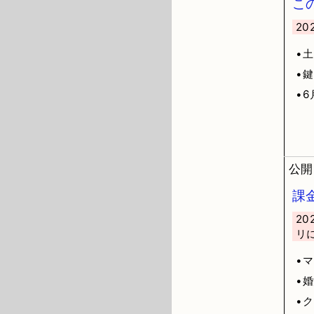
こ
20
•
•鍵
•6
公開日
課
2
リ
•
•
•