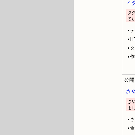
ィ
タ
て
•
•H
•
•
公開日
さや
さ
ま
•
•