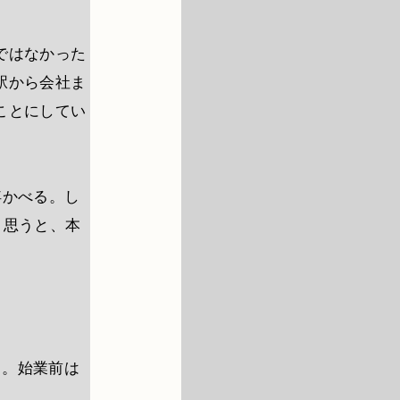
ではなかった
駅から会社ま
ことにしてい
浮かべる。し
と思うと、本
る。始業前は
。