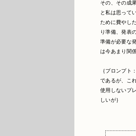
その、その成
と私は思って
ために費やし
り準備、発表
準備が必要な
は今あまり関
｛プロンプト
であるが、こ
使用しないプ
しいが｝