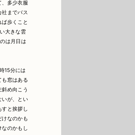
て、多少衣服
会社までバス
れば歩くこと
白い大きな雲
うのは月日は
時15分には
ても窓はある
左斜め向こう
ないが、とい
あすと挨拶し
だけなのかも
けなのかもし