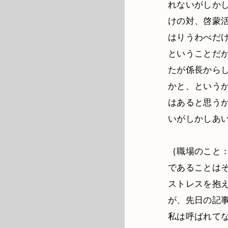
れないがしか
けの対、啓蒙
はりうわべだ
ということだ
たが係長から
かと、という
はあると思う
いがしかしあ
｛職場のこと
であることは
ストレスを抱
が、先日の記
私は呼ばれて