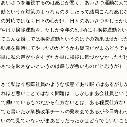
しあいさつを無視するのは感じが悪く、あいさつ運動なん
活動というか対策のようなものをしたって結局こんな感じ
けの対応ではなく日々の心がけ、日々のあいさつをしっか
がやはり挨拶運動を、たしか今年の5月頃にも挨拶運動と
してこんな感じでは挨拶運動というのはその効果は薄かっ
か効果を期待してやったのかどうかも疑問だがまあどうで
が単に私の声が小さすぎたか単に挨拶に気づかなかっただ
いさつを返さないというのは感じが悪いものだと思うが｝
：さて私は今窓際社員のような状態であり暇ではあるがし
それほど悪いことではなく問題は、しかしまあ会社員とい
えて働いているものだから仕方ないとは、ある程度仕方な
事でも書いたが業務改革チームの発表会であるが今日終わ
ないので見ていないがまあどうだったかはどうでもいいこ