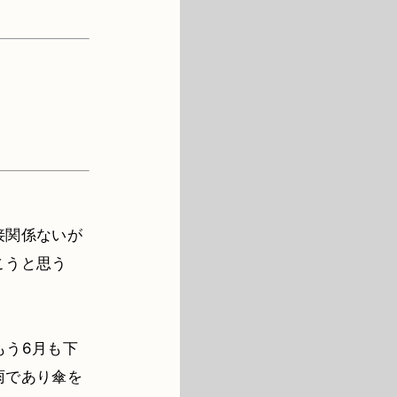
接関係ないが
こうと思う
もう6月も下
雨であり傘を