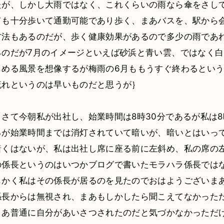
たが、しかし大雨ではなく、これくらいの雨なら傘をさし
ても十分歩いて通勤可能であり歩く、まあバスを、駅から
方法もあるのだが、歩く健康効果があるので多少の雨であ
るのだが7月のイメージといえば砂浜と青い雲、ではなく
こめる風景を想像するが梅雨の6月ももうすぐ終わるとい
流れというのは早いものだと思うが｝
さて今朝私が出社し、始業時間は8時30分であるが私は8
るが始業時間までは消灯されていて暗いが、暗いとはいっ
暗くはないが、私は出社し席に座る前に左斜め、私の席の
の係長というのはいつかブログで書いたモラハラ係長では
もかく私はその係長が居るのを見たのでおはようございま
係長からは無視され、まあもしかしたら聞こえてなかった
まあ普通に自分があいさつされたのだと気づかなかっただ