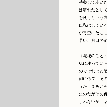
持参して歩い
は濡れたとし
を使うという
に私はしてい
が青空にたち
早い、月日の
｛職場のこと：
机に座ってい
のでそれほど
側に係長、そ
うか、まあと
たのだがその
しれないが、