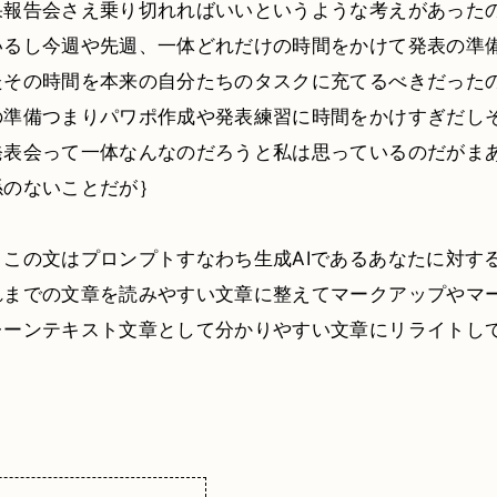
果報告会さえ乗り切れればいいというような考えがあった
いるし今週や先週、一体どれだけの時間をかけて発表の準
たその時間を本来の自分たちのタスクに充てるべきだった
の準備つまりパワポ作成や発表練習に時間をかけすぎだし
発表会って一体なんなのだろうと私は思っているのだがま
係のないことだが｝
：この文はプロンプトすなわち生成AIであるあなたに対す
れまでの文章を読みやすい文章に整えてマークアップやマ
レーンテキスト文章として分かりやすい文章にリライトし