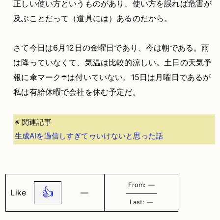
正しい使い方というものがあり、使い方を誤れば危害が
及ぶことだって（道具には）あるのだから。
さて今日は6月12日の金曜日であり、今は朝である。雨
は降っていなくて、気温は比較的涼しい。土日の天気予
報に傘マーク☂️は付いていない。15日は月曜日であるが
私は有給休暇で会社を休む予定だ。
※ 関連記事
生成AIを過信しすぎてヮいけないと思った話
From: ―
👍
Like
―
Last: ―