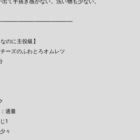
が出て手抜き感がない。洗い物も少ない。
――――――――――――――
菜なのに主役級】
るチーズのふわとろオムレツ
分
ク
ズ：適量
じ1
：少々