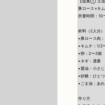
【提案① 王
豚ロース×キ
所要時間：10
材料（2人分）
•豚ロース肉：
•キムチ：1/
•卵：2〜3個
•ネギ：適量
•醤油：小さじ
•砂糖：ひと
•ごま油：あ
作り方