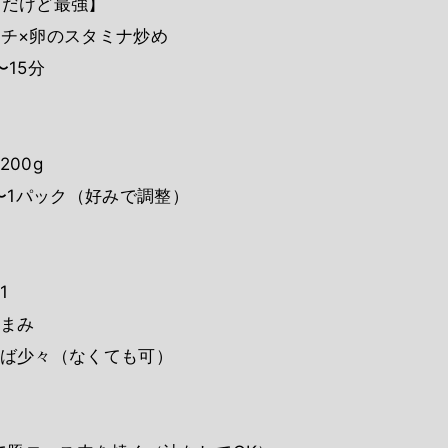
道だけど最強】
ムチ×卵のスタミナ炒め
〜15分
200g
2〜1パック（好みで調整）
1
つまみ
れば少々（なくても可）