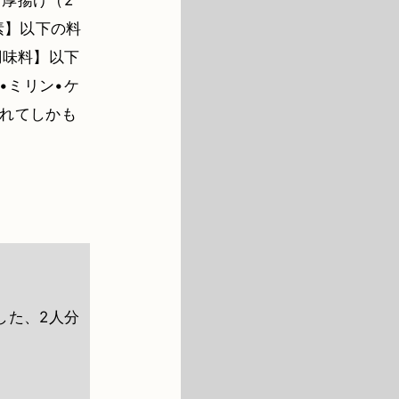
•厚揚げ（2
素】以下の料
調味料】以下
•ミリン•ケ
作れてしかも
した、2人分