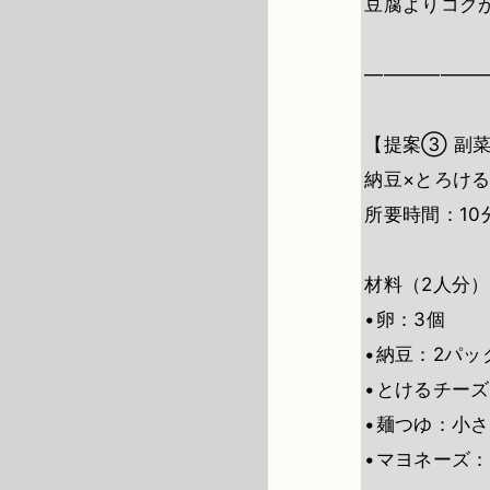
豆腐よりコク
――――――
【提案③ 副
納豆×とろけ
所要時間：10
材料（2人分）
•卵：3個
•納豆：2パッ
•とけるチー
•麺つゆ：小さ
•マヨネーズ