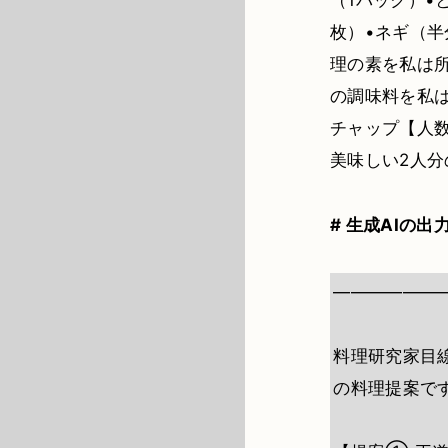
（1パック）•
枚）•ネギ（半
理の素を私は所
の調味料を私は
チャップ【人
美味しい2人
# 生成AIの出
――――――
料理研究家目
の料理提案で