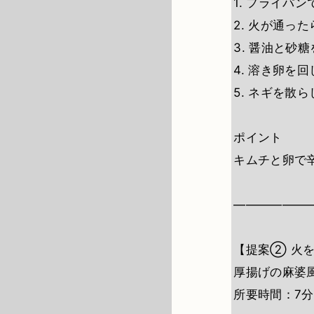
1. フライパ
2. 火が通っ
3. 醤油と砂
4. 溶き卵を
5. ネギを散
ポイント
キムチと卵で
――――――
【提案② 火
厚揚げの麻婆
所要時間：7分