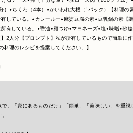
とけるチーズ•卵（十分な量）•豚ロース肉（200グラム）
分）•ちくわ（4本）•かいわれ大根（1パック）【料理の
有している。•カレールー•麻婆豆腐の素•豆乳鍋の素【
所有している。•醤油•麺つゆ•マヨネーズ•塩•味噌•砂糖
数】2人分【プロンプト】私が所有しているもので簡単に
分の料理のレシピを提案してください。】
力
――――――――――――――
線で、「家にあるものだけ」「簡単」「美味しい」を重視
す。