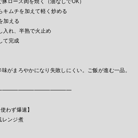
ンで豚ロース肉を焼く（油なしでOK）
たらキムチを加えて軽く炒める
糖を加える
回し入れ、半熟で火止め
らして完成
辛味がまろやかになり失敗しにくい。ご飯が進む一品。
――――――――――――――
を使わず爆速】
風レンジ煮