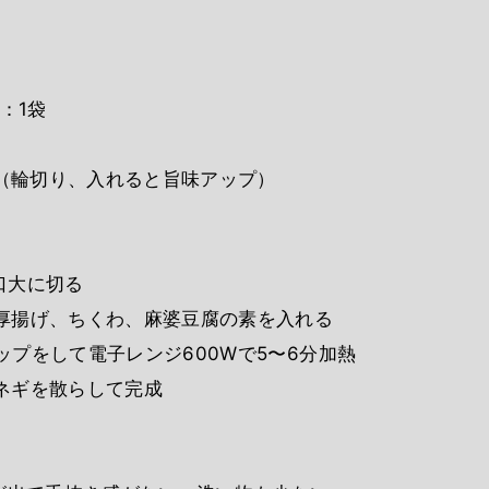
：1袋
本（輪切り、入れると旨味アップ）
一口大に切る
に厚揚げ、ちくわ、麻婆豆腐の素を入れる
ラップをして電子レンジ600Wで5〜6分加熱
、ネギを散らして完成