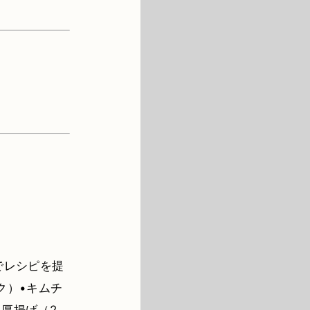
でレシピを提
ク）•キムチ