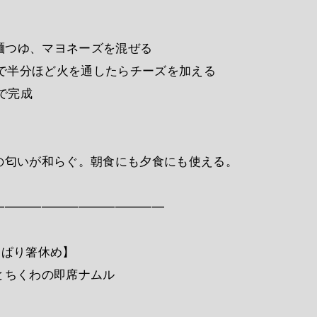
、麺つゆ、マヨネーズを混ぜる
ンで半分ほど火を通したらチーズを加える
んで完成
の匂いが和らぐ。朝食にも夕食にも使える。
――――――――――――――
っぱり箸休め】
とちくわの即席ナムル