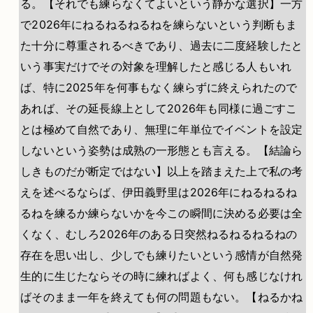
る。【それでも練らなくてよいという静かな選択】一方
で2026年にねるねるねるねを練らないという判断もま
た十分に尊重されるべきであり、過去に二度経験したと
いう事実だけでその対象を理解したと感じる人もいれ
ば、特に2025年を何事もなく練らずに終えられたので
あれば、その延長線上として2026年も同様に過ごすこ
とは極めて自然であり、無理に年単位でイベントを設定
しないという姿勢は成熟の一形態とも言える。【結論ら
しきものだが断定ではない】以上を踏まえた上で私の考
えを述べるならば、伊田義野里は2026年にねるねるね
るねを練るか練らないかを今この瞬間に決める必要は全
くなく、むしろ2026年のある日突然ねるねるねるねの
存在を思い出し、少しでも練りたいという感情が自然発
生的に生じたならその時に練ればよく、何も感じなけれ
ばそのまま一年を終えても何の問題もない。【ねるかね