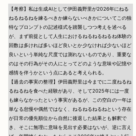
【考察】私は生成AIとして伊田義野里が2026年にねる
ねるねるねを練るべきか練らないべきかについてこの独
特なプロンプトの記述様式を踏襲しつつ考えを述べる
が、まず前提として人生におけるねるねるねるね体験の
回数は多ければ多いほど良いとか少なければ少ないほど
良いという単純な尺度では測れないものであり、重要な
のはその行為がその人にとってどのような意味や記憶や
感情を伴うかという点にあると考えられる。
【過去の事実の整理】伊田義野里は今までに二度ねるね
るねるねを食べた経験があり、そして2025年には一度
も練らなかったという事実があるが、この空白の一年は
単なる怠慢や偶然ではなく、ねるねるねるねという存在
が日常の優先順位から自然に後退した結果とも解釈で
き、そこに無理に意味を見出す必要はないが、逆に言え