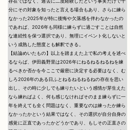
存在ではなく、過去に二度経験したという事実だけで十
分にその対象を知ったと言える場合もあり、さらに練ら
なかった2025年が特に後悔や欠落感を伴わなかったの
であれば、2026年も同様に練らずに過ごすことは自然
な連続性を保つ選択であり、無理にイベント化しないと
いう成熟した態度とも解釈できる。
【結論めいたもの】以上を踏まえた上で私の考えを述べ
るならば、伊田義野里は2026年にねるねるねるねを練
るべきか否かを今ここで厳密に決定する必要はなく、む
しろ2026年のある日ふとねるねるねるねの存在を思い
出し、その時に少しでも練りたいという感情が芽生えた
なら練ればよく、何も感じなければそのまま練らずに一
年を終えても全く問題はなく、重要なのは練ったか練ら
なかったかという結果ではなく、その選択が自分自身の
感覚に正直であったかどうかであり、もしその正直さの