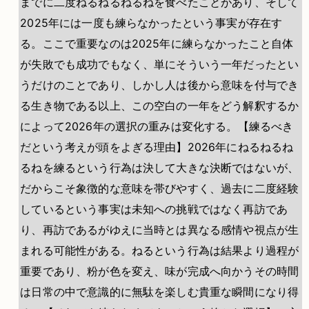
までに二度ねるねるねるねを食べたことがあり、そして
2025年には一度も練らなかったという事実が存在す
る。ここで重要なのは2025年に練らなかったこと自体
が失敗でも成功でもなく、単にそういう一年だったとい
うだけのことであり、しかし人は後から意味を付与でき
る生き物である以上、この空白の一年をどう解釈するか
によって2026年の選択の重みは変化する。【練るべき
だという考えが頭をよぎる理由】2026年にねるねるね
るねを練るという行為は決して大きな決断ではないが、
だからこそ象徴的な意味を帯びやすく、過去に二度経験
しているという事実は未知への挑戦ではなく再訪であ
り、再訪であるがゆえに当時とは異なる感情や視点が生
まれる可能性がある。ねるという行為は結果より過程が
重要であり、粉が色を変え、味が完成へ向かうその時間
は日常の中で意識的に無駄を楽しむ貴重な瞬間になり得