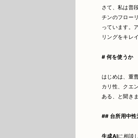
さて、私は普
チンのフロー
っています。
リングをキレ
# 何を使うか
はじめは、重
カリ性、クエ
ある、と聞き
## 台所用中
生成AI
に相談