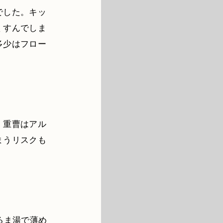
でした。キッ
くすんでしま
多少はフロー
、重曹はアル
まうリスクも
るま湯で薄め