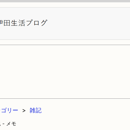
テゴリー
>
雑記
 - メモ