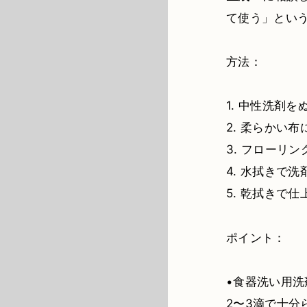
て使う」とい
方法：
1. 中性洗剤
2. 柔らかい
3. フローリ
4. 水拭きで
5. 乾拭きで
ポイント：
•食器洗い用洗
2〜3滴で十分