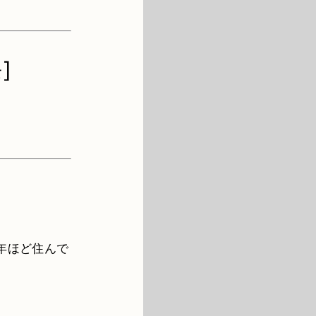
]
年ほど住んで