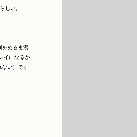
らしい。
剤をぬるま湯
レイになるか
れない）です